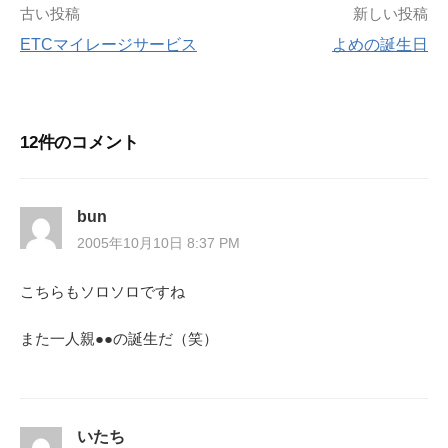
投
古い投稿
新しい投稿
ETCマイレージサービス
よめの誕生日
稿
ナ
12件のコメント
ビ
ゲ
bun
ー
2005年10月10日 8:37 PM
シ
こちらもソロソロですね
ョ
また一人親●●の誕生だ（笑）
ン
いたち