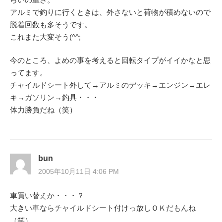
アルミで釣りに行くときは、外さないと荷物が積めないので
脱着回数も多そうです。
これまた大変そう(^^;
今のところ、よめの事を考えると回転タイプがイイかなと思
ってます。
チャイルドシート外して→アルミのデッキ→エンジン→エレ
キ→ガソリン→釣具・・・
体力勝負だね（笑）
bun
2005年10月11日 4:06 PM
車買い替えか・・・？
大きい車ならチャイルドシート付けっ放しＯＫだもんね
（笑）