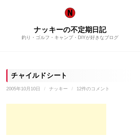
コ
ン
テ
ナッキーの不定期日記
ン
釣り・ゴルフ・キャンプ・DIYが好きなブログ
ツ
へ
ス
キ
ッ
チャイルドシート
プ
2005年10月10日
/
ナッキー
/
12件のコメント