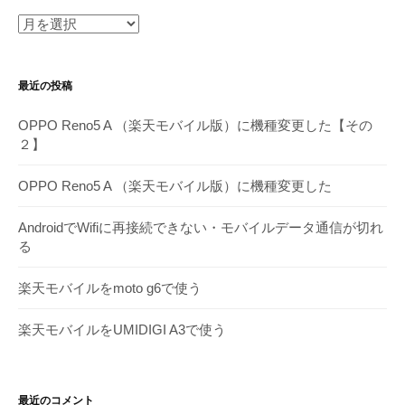
月
別
ア
最近の投稿
ー
カ
OPPO Reno5 A （楽天モバイル版）に機種変更した【その
イ
２】
ブ
OPPO Reno5 A （楽天モバイル版）に機種変更した
AndroidでWifiに再接続できない・モバイルデータ通信が切れ
る
楽天モバイルをmoto g6で使う
楽天モバイルをUMIDIGI A3で使う
最近のコメント