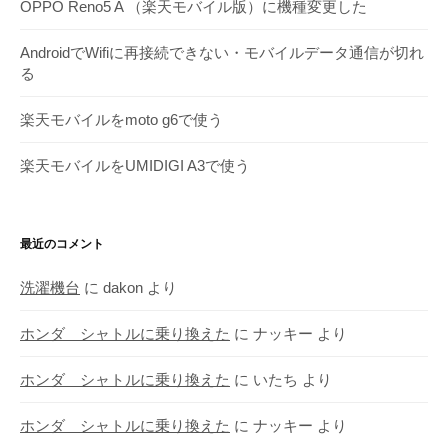
OPPO Reno5 A （楽天モバイル版）に機種変更した
AndroidでWifiに再接続できない・モバイルデータ通信が切れ
る
楽天モバイルをmoto g6で使う
楽天モバイルをUMIDIGI A3で使う
最近のコメント
洗濯機台
に
dakon
より
ホンダ シャトルに乗り換えた
に
ナッキー
より
ホンダ シャトルに乗り換えた
に
いたち
より
ホンダ シャトルに乗り換えた
に
ナッキー
より