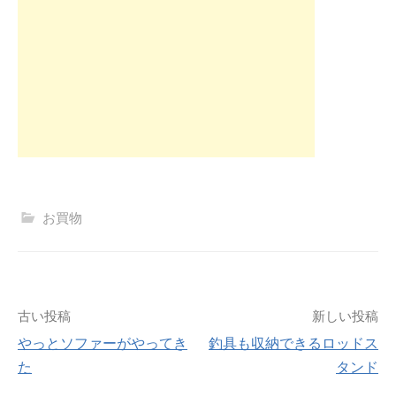
お買物
投
古い投稿
新しい投稿
やっとソファーがやってき
釣具も収納できるロッドス
稿
た
タンド