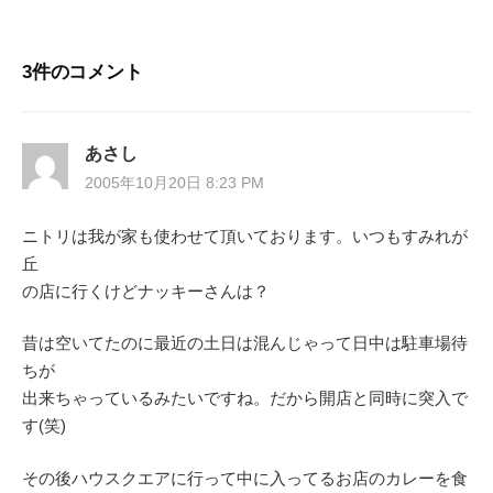
ナ
ビ
3件のコメント
ゲ
ー
あさし
2005年10月20日 8:23 PM
シ
ニトリは我が家も使わせて頂いております。いつもすみれが
ョ
丘
ン
の店に行くけどナッキーさんは？
昔は空いてたのに最近の土日は混んじゃって日中は駐車場待
ちが
出来ちゃっているみたいですね。だから開店と同時に突入で
す(笑)
その後ハウスクエアに行って中に入ってるお店のカレーを食