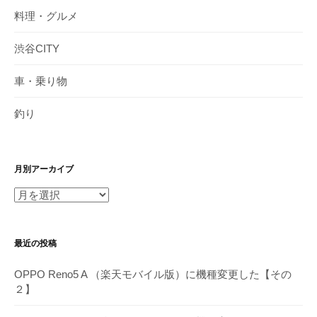
料理・グルメ
渋谷CITY
車・乗り物
釣り
月別アーカイブ
月
別
ア
最近の投稿
ー
カ
OPPO Reno5 A （楽天モバイル版）に機種変更した【その
イ
２】
ブ