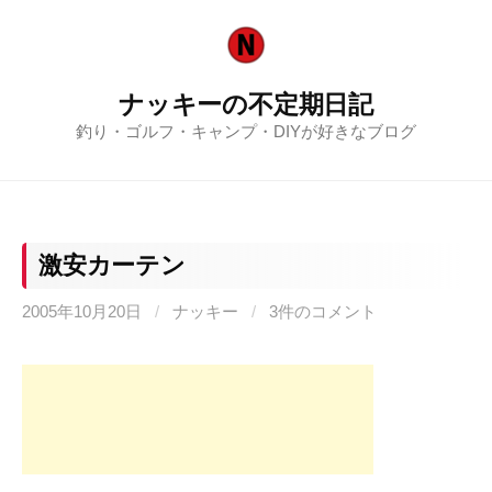
コ
ン
テ
ナッキーの不定期日記
ン
釣り・ゴルフ・キャンプ・DIYが好きなブログ
ツ
へ
ス
キ
ッ
激安カーテン
プ
2005年10月20日
/
ナッキー
/
3件のコメント