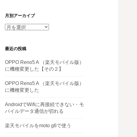
月別アーカイブ
月
別
ア
最近の投稿
ー
カ
OPPO Reno5 A （楽天モバイル版）
イ
に機種変更した【その２】
ブ
OPPO Reno5 A （楽天モバイル版）
に機種変更した
AndroidでWifiに再接続できない・モ
バイルデータ通信が切れる
楽天モバイルをmoto g6で使う