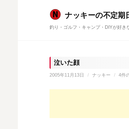
コ
ン
ナッキーの不定期
テ
釣り・ゴルフ・キャンプ・DIYが好き
ン
ツ
へ
ス
キ
泣いた顔
ッ
2005年11月13日
/
ナッキー
/
4件
プ