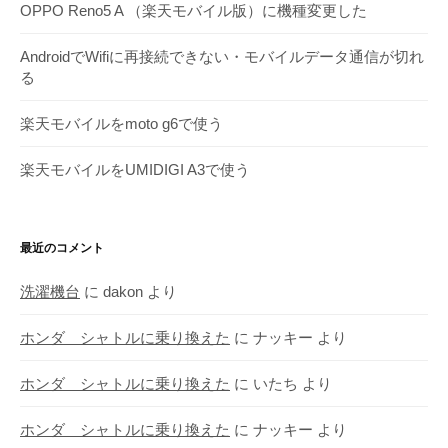
OPPO Reno5 A （楽天モバイル版）に機種変更した
AndroidでWifiに再接続できない・モバイルデータ通信が切れ
る
楽天モバイルをmoto g6で使う
楽天モバイルをUMIDIGI A3で使う
最近のコメント
洗濯機台
に
dakon
より
ホンダ シャトルに乗り換えた
に
ナッキー
より
ホンダ シャトルに乗り換えた
に
いたち
より
ホンダ シャトルに乗り換えた
に
ナッキー
より