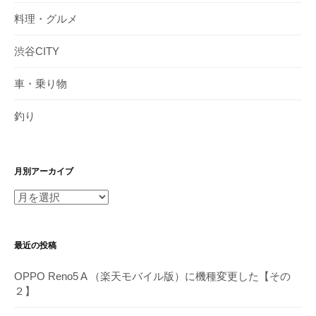
料理・グルメ
渋谷CITY
車・乗り物
釣り
月別アーカイブ
月
別
ア
最近の投稿
ー
カ
OPPO Reno5 A （楽天モバイル版）に機種変更した【その
イ
２】
ブ