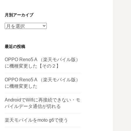
月別アーカイブ
月
別
ア
最近の投稿
ー
カ
OPPO Reno5 A （楽天モバイル版）
イ
に機種変更した【その２】
ブ
OPPO Reno5 A （楽天モバイル版）
に機種変更した
AndroidでWifiに再接続できない・モ
バイルデータ通信が切れる
楽天モバイルをmoto g6で使う