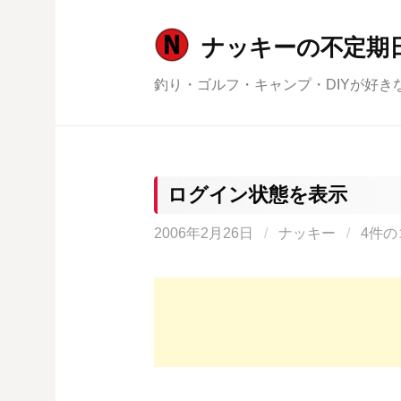
コ
ン
ナッキーの不定期
テ
釣り・ゴルフ・キャンプ・DIYが好き
ン
ツ
へ
ス
キ
ログイン状態を表示
ッ
2006年2月26日
/
ナッキー
/
4件の
プ