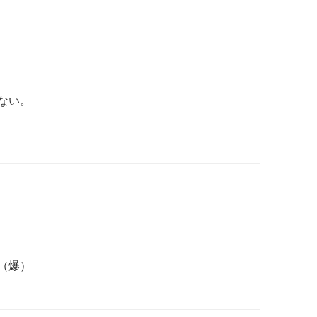
ない。
（爆）