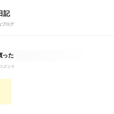
日記
なブログ
買った
コメント