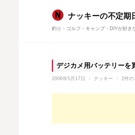
コ
ン
ナッキーの不定期
テ
釣り・ゴルフ・キャンプ・DIYが好き
ン
ツ
へ
ス
キ
デジカメ用バッテリーを
ッ
2006年5月17日
/
ナッキー
/
2件の
プ