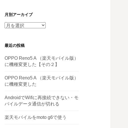
月別アーカイブ
月
別
ア
最近の投稿
ー
カ
OPPO Reno5 A （楽天モバイル版）
イ
に機種変更した【その２】
ブ
OPPO Reno5 A （楽天モバイル版）
に機種変更した
AndroidでWifiに再接続できない・モ
バイルデータ通信が切れる
楽天モバイルをmoto g6で使う