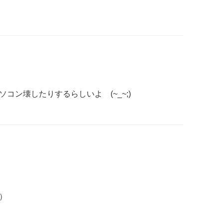
コン壊したりするらしいよ (~_~;)
）