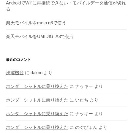
AndroidでWifiに再接続できない・モバイルデータ通信が切れ
る
楽天モバイルをmoto g6で使う
楽天モバイルをUMIDIGI A3で使う
最近のコメント
洗濯機台
に
dakon
より
ホンダ シャトルに乗り換えた
に
ナッキー
より
ホンダ シャトルに乗り換えた
に
いたち
より
ホンダ シャトルに乗り換えた
に
ナッキー
より
ホンダ シャトルに乗り換えた
に
のぐぴょん
より