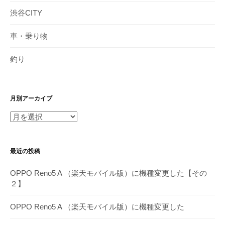
渋谷CITY
車・乗り物
釣り
月別アーカイブ
月
別
ア
最近の投稿
ー
カ
OPPO Reno5 A （楽天モバイル版）に機種変更した【その
イ
２】
ブ
OPPO Reno5 A （楽天モバイル版）に機種変更した