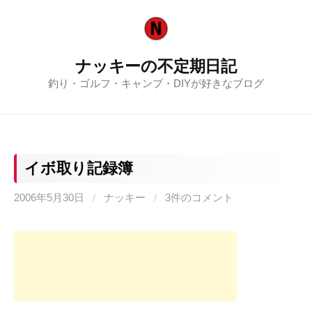
コ
ン
テ
ナッキーの不定期日記
ン
釣り・ゴルフ・キャンプ・DIYが好きなブログ
ツ
へ
ス
キ
ッ
イボ取り記録簿
プ
2006年5月30日
/
ナッキー
/
3件のコメント