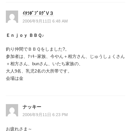
ｲﾀﾗﾎﾞﾌﾞﾛｸﾞV３
2006年9月11日 6:48 AM
Ｅｎｊｏｙ ＢＢＱ♪
釣り仲間でＢＢＱをしました?。
参加者は、ﾅｯｷｰ家族、今やん＋相方さん、じゅうしょくさん
＋相方さん、bunさん、いたち家族の、
大人9名、乳児2名の大所帯です。
会場は金
ナッキー
2006年9月11日 6:23 PM
お疲れさま～