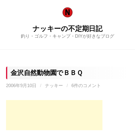
コ
ン
テ
ナッキーの不定期日記
ン
釣り・ゴルフ・キャンプ・DIYが好きなブログ
ツ
へ
ス
キ
ッ
金沢自然動物園でＢＢＱ
プ
2006年9月10日
/
ナッキー
/
6件のコメント