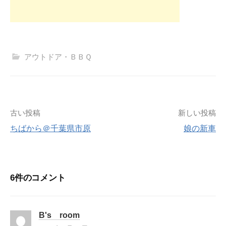
アウトドア・ＢＢＱ
投
古い投稿
新しい投稿
ちばから＠千葉県市原
娘の新車
稿
ナ
6件のコメント
ビ
ゲ
B's room