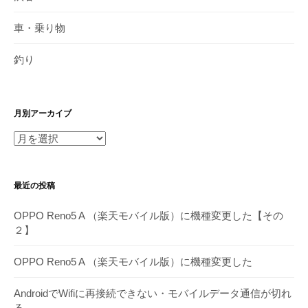
車・乗り物
釣り
月別アーカイブ
月
別
ア
最近の投稿
ー
カ
OPPO Reno5 A （楽天モバイル版）に機種変更した【その
イ
２】
ブ
OPPO Reno5 A （楽天モバイル版）に機種変更した
AndroidでWifiに再接続できない・モバイルデータ通信が切れ
る