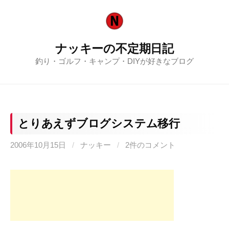
コ
ン
テ
ナッキーの不定期日記
ン
釣り・ゴルフ・キャンプ・DIYが好きなブログ
ツ
へ
ス
キ
ッ
とりあえずブログシステム移行
プ
2006年10月15日
/
ナッキー
/
2件のコメント