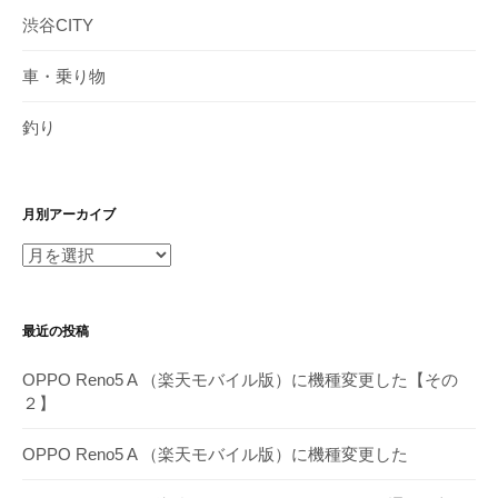
渋谷CITY
車・乗り物
釣り
月別アーカイブ
月
別
ア
最近の投稿
ー
カ
OPPO Reno5 A （楽天モバイル版）に機種変更した【その
イ
２】
ブ
OPPO Reno5 A （楽天モバイル版）に機種変更した