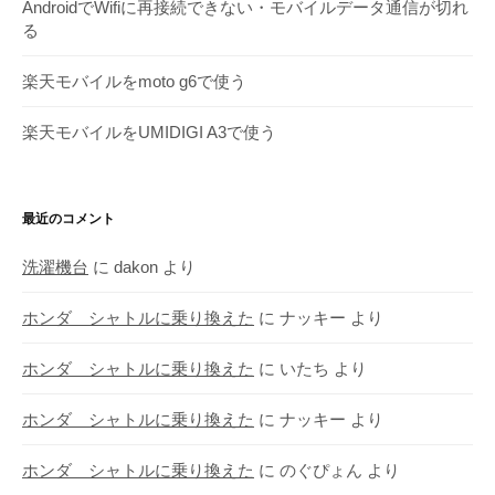
AndroidでWifiに再接続できない・モバイルデータ通信が切れ
る
楽天モバイルをmoto g6で使う
楽天モバイルをUMIDIGI A3で使う
最近のコメント
洗濯機台
に
dakon
より
ホンダ シャトルに乗り換えた
に
ナッキー
より
ホンダ シャトルに乗り換えた
に
いたち
より
ホンダ シャトルに乗り換えた
に
ナッキー
より
ホンダ シャトルに乗り換えた
に
のぐぴょん
より