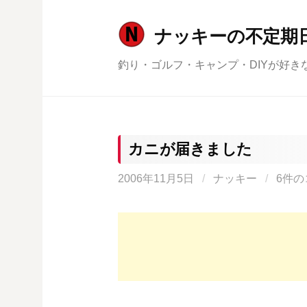
コ
ン
ナッキーの不定期
テ
釣り・ゴルフ・キャンプ・DIYが好き
ン
ツ
へ
ス
キ
カニが届きました
ッ
2006年11月5日
/
ナッキー
/
6件の
プ