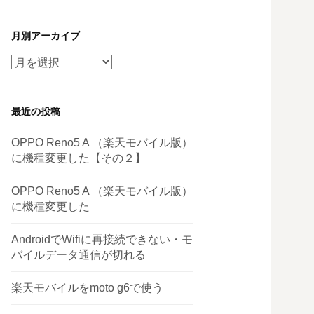
月別アーカイブ
月
別
ア
最近の投稿
ー
カ
OPPO Reno5 A （楽天モバイル版）
イ
に機種変更した【その２】
ブ
OPPO Reno5 A （楽天モバイル版）
に機種変更した
AndroidでWifiに再接続できない・モ
バイルデータ通信が切れる
楽天モバイルをmoto g6で使う