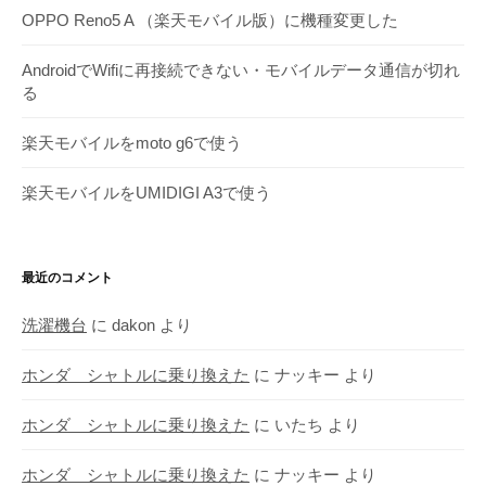
OPPO Reno5 A （楽天モバイル版）に機種変更した
AndroidでWifiに再接続できない・モバイルデータ通信が切れ
る
楽天モバイルをmoto g6で使う
楽天モバイルをUMIDIGI A3で使う
最近のコメント
洗濯機台
に
dakon
より
ホンダ シャトルに乗り換えた
に
ナッキー
より
ホンダ シャトルに乗り換えた
に
いたち
より
ホンダ シャトルに乗り換えた
に
ナッキー
より