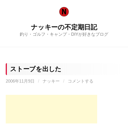
コ
ン
テ
ナッキーの不定期日記
ン
釣り・ゴルフ・キャンプ・DIYが好きなブログ
ツ
へ
ス
キ
ッ
ストーブを出した
プ
2006年11月9日
/
ナッキー
/
コメントする