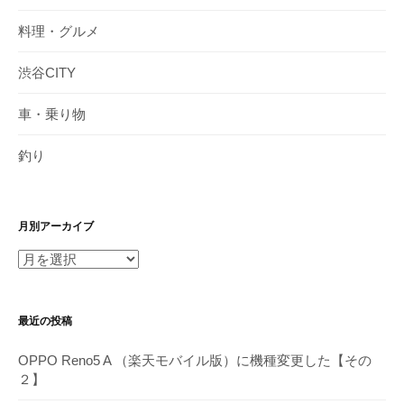
料理・グルメ
渋谷CITY
車・乗り物
釣り
月別アーカイブ
月
別
ア
最近の投稿
ー
カ
OPPO Reno5 A （楽天モバイル版）に機種変更した【その
イ
２】
ブ