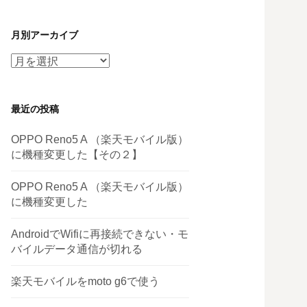
月別アーカイブ
月
別
ア
最近の投稿
ー
カ
OPPO Reno5 A （楽天モバイル版）
イ
に機種変更した【その２】
ブ
OPPO Reno5 A （楽天モバイル版）
に機種変更した
AndroidでWifiに再接続できない・モ
バイルデータ通信が切れる
楽天モバイルをmoto g6で使う