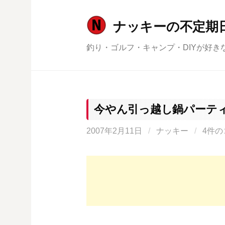
コ
ン
ナッキーの不定期
テ
釣り・ゴルフ・キャンプ・DIYが好き
ン
ツ
へ
ス
キ
今やん引っ越し鍋パーテ
ッ
2007年2月11日
/
ナッキー
/
4件の
プ