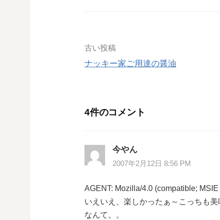
投
古い投稿
ナッキー家ご用達の醤油
稿
ナ
4件のコメント
ビ
ゲ
今やん
ー
2007年2月12日 8:56 PM
シ
AGENT: Mozilla/4.0 (compatible; MSIE 
いえいえ、楽しかったぁ～こっちも美
ョ
なんて。。