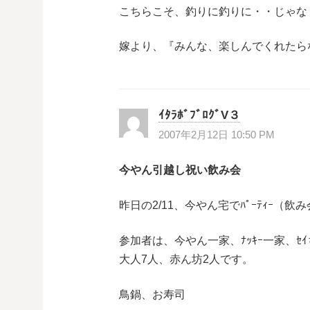
こちらこそ、釣りに釣りに・・じゃな
ン
嫁より、『みんな、楽しんでくれたら
ｲﾀﾗﾎﾞﾌﾞﾛｸﾞV３
2007年2月12日 10:50 PM
今やん引越し祝い飲み会
昨日の2/11、今やん宅でﾊﾟｰﾃｨｰ（
参加者は、今やん一家、ﾅｯｷｰ一家、ｾ
大人7人、赤ん坊2人です。
鳥鍋、お寿司