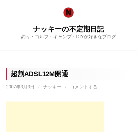
コ
ン
テ
ナッキーの不定期日記
ン
釣り・ゴルフ・キャンプ・DIYが好きなブログ
ツ
へ
ス
キ
ッ
超割ADSL12M開通
プ
2007年3月3日
/
ナッキー
/
コメントする