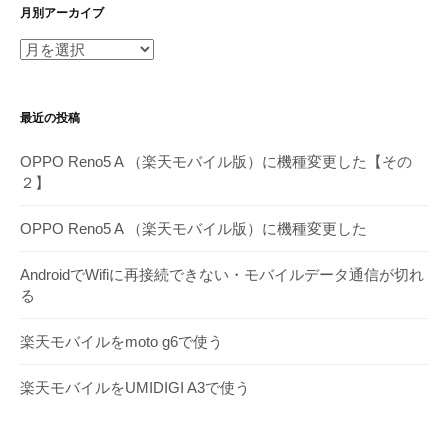
月別アーカイブ
月
別
ア
最近の投稿
ー
カ
OPPO Reno5 A （楽天モバイル版）に機種変更した【その
イ
２】
ブ
OPPO Reno5 A （楽天モバイル版）に機種変更した
AndroidでWifiに再接続できない・モバイルデータ通信が切れ
る
楽天モバイルをmoto g6で使う
楽天モバイルをUMIDIGI A3で使う