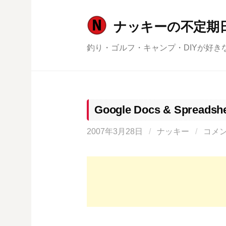
コ
ン
ナッキーの不定期
テ
釣り・ゴルフ・キャンプ・DIYが好き
ン
ツ
へ
ス
キ
Google Docs & Spreadsh
ッ
2007年3月28日
/
ナッキー
/
コメ
プ