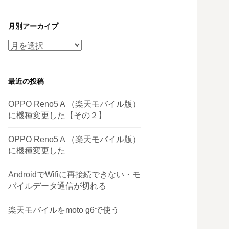
月別アーカイブ
月
別
ア
最近の投稿
ー
カ
OPPO Reno5 A （楽天モバイル版）
イ
に機種変更した【その２】
ブ
OPPO Reno5 A （楽天モバイル版）
に機種変更した
AndroidでWifiに再接続できない・モ
バイルデータ通信が切れる
楽天モバイルをmoto g6で使う