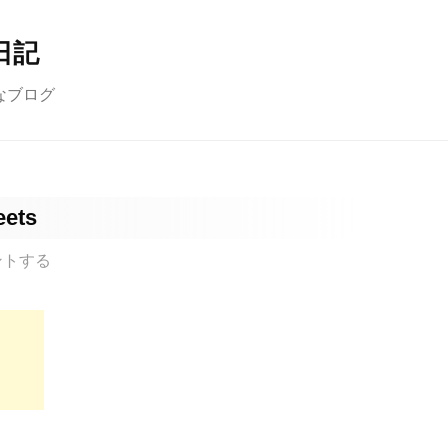
日記
なブログ
eets
ントする