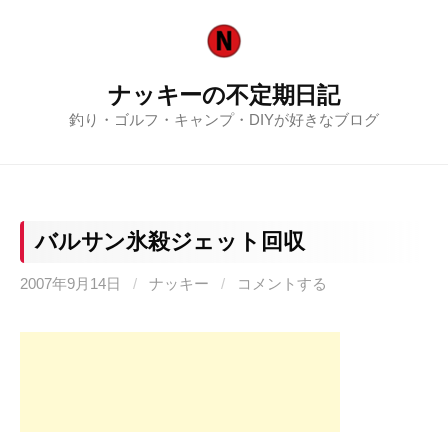
コ
ン
テ
ナッキーの不定期日記
ン
釣り・ゴルフ・キャンプ・DIYが好きなブログ
ツ
へ
ス
キ
ッ
バルサン氷殺ジェット回収
プ
2007年9月14日
/
ナッキー
/
コメントする