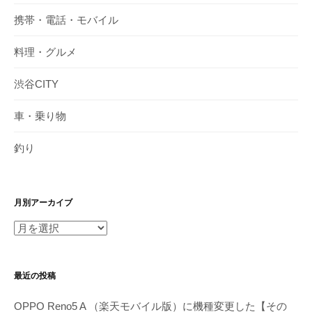
携帯・電話・モバイル
料理・グルメ
渋谷CITY
車・乗り物
釣り
月別アーカイブ
月
別
ア
最近の投稿
ー
カ
OPPO Reno5 A （楽天モバイル版）に機種変更した【その
イ