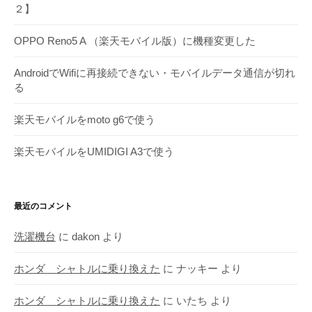
２】
ブ
OPPO Reno5 A （楽天モバイル版）に機種変更した
AndroidでWifiに再接続できない・モバイルデータ通信が切れ
る
楽天モバイルをmoto g6で使う
楽天モバイルをUMIDIGI A3で使う
最近のコメント
洗濯機台
に
dakon
より
ホンダ シャトルに乗り換えた
に
ナッキー
より
ホンダ シャトルに乗り換えた
に
いたち
より