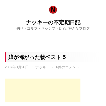
コ
ン
テ
ナッキーの不定期日記
ン
釣り・ゴルフ・キャンプ・DIYが好きなブログ
ツ
へ
ス
キ
ッ
娘が怖がった物ベスト５
プ
2007年9月26日
/
ナッキー
/
6件のコメント