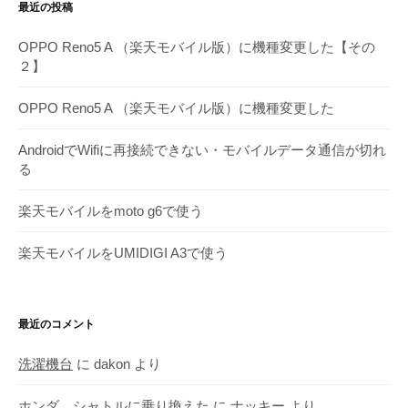
最近の投稿
ー
カ
OPPO Reno5 A （楽天モバイル版）に機種変更した【その
イ
２】
ブ
OPPO Reno5 A （楽天モバイル版）に機種変更した
AndroidでWifiに再接続できない・モバイルデータ通信が切れ
る
楽天モバイルをmoto g6で使う
楽天モバイルをUMIDIGI A3で使う
最近のコメント
洗濯機台
に
dakon
より
ホンダ シャトルに乗り換えた
に
ナッキー
より