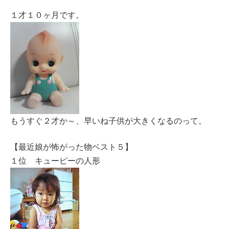
１才１０ヶ月です。
もうすぐ２才か～、早いね子供が大きくなるのって。
【最近娘が怖がった物ベスト５】
１位 キューピーの人形