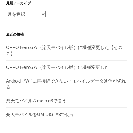
月別アーカイブ
月
別
ア
最近の投稿
ー
カ
OPPO Reno5 A （楽天モバイル版）に機種変更した【その
イ
２】
ブ
OPPO Reno5 A （楽天モバイル版）に機種変更した
AndroidでWifiに再接続できない・モバイルデータ通信が切れ
る
楽天モバイルをmoto g6で使う
楽天モバイルをUMIDIGI A3で使う