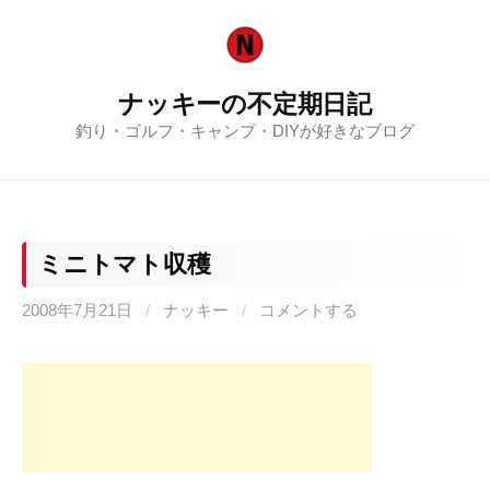
コ
ン
テ
ナッキーの不定期日記
ン
釣り・ゴルフ・キャンプ・DIYが好きなブログ
ツ
へ
ス
キ
ッ
ミニトマト収穫
プ
2008年7月21日
/
ナッキー
/
コメントする