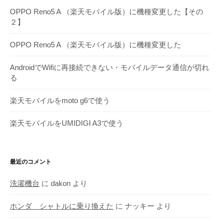
カ
OPPO Reno5 A （楽天モバイル版）に機種変更した【その
イ
２】
ブ
OPPO Reno5 A （楽天モバイル版）に機種変更した
AndroidでWifiに再接続できない・モバイルデータ通信が切れ
る
楽天モバイルをmoto g6で使う
楽天モバイルをUMIDIGI A3で使う
最近のコメント
洗濯機台
に
dakon
より
ホンダ シャトルに乗り換えた
に
ナッキー
より