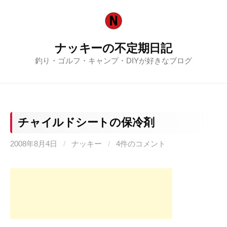
コ
ン
テ
ナッキーの不定期日記
ン
釣り・ゴルフ・キャンプ・DIYが好きなブログ
ツ
へ
ス
キ
ッ
チャイルドシートの保冷剤
プ
2008年8月4日
/
ナッキー
/
4件のコメント