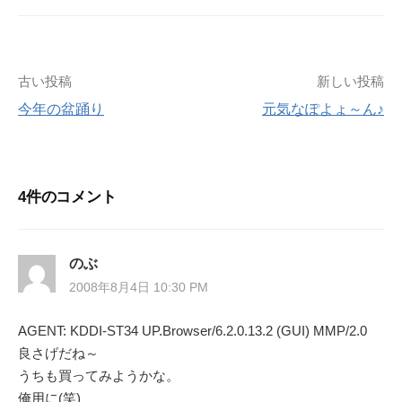
投
古い投稿
新しい投稿
今年の盆踊り
元気なぽよょ～ん♪
稿
ナ
4件のコメント
ビ
ゲ
のぶ
ー
2008年8月4日 10:30 PM
シ
AGENT: KDDI-ST34 UP.Browser/6.2.0.13.2 (GUI) MMP/2.0
良さげだね～
ョ
うちも買ってみようかな。
俺用に(笑)