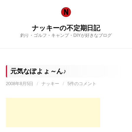
コ
ン
テ
ナッキーの不定期日記
ン
釣り・ゴルフ・キャンプ・DIYが好きなブログ
ツ
へ
ス
キ
ッ
元気なぽよょ～ん♪
プ
2008年8月5日
/
ナッキー
/
5件のコメント