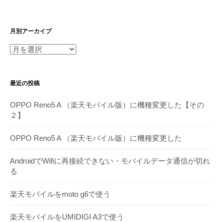
月別アーカイブ
月
別
ア
最近の投稿
ー
カ
OPPO Reno5 A （楽天モバイル版）に機種変更した【その
イ
２】
ブ
OPPO Reno5 A （楽天モバイル版）に機種変更した
AndroidでWifiに再接続できない・モバイルデータ通信が切れ
る
楽天モバイルをmoto g6で使う
楽天モバイルをUMIDIGI A3で使う