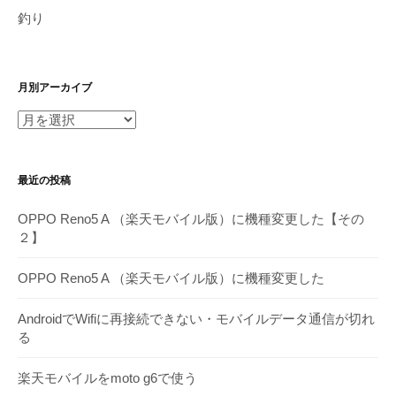
釣り
月別アーカイブ
月
別
ア
最近の投稿
ー
カ
OPPO Reno5 A （楽天モバイル版）に機種変更した【その
イ
２】
ブ
OPPO Reno5 A （楽天モバイル版）に機種変更した
AndroidでWifiに再接続できない・モバイルデータ通信が切れ
る
楽天モバイルをmoto g6で使う