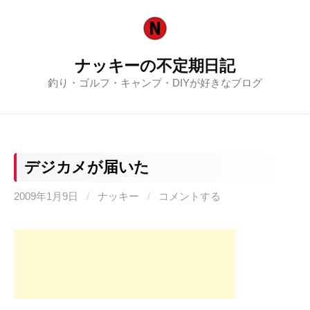
コ
ン
テ
ナッキーの不定期日記
ン
釣り・ゴルフ・キャンプ・DIYが好きなブログ
ツ
へ
ス
キ
ッ
デジカメが届いた
プ
2009年1月9日
/
ナッキー
/
コメントする