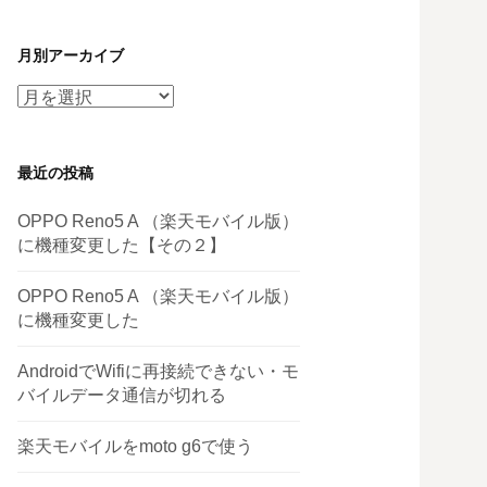
月別アーカイブ
月
別
ア
最近の投稿
ー
カ
OPPO Reno5 A （楽天モバイル版）
イ
に機種変更した【その２】
ブ
OPPO Reno5 A （楽天モバイル版）
に機種変更した
AndroidでWifiに再接続できない・モ
バイルデータ通信が切れる
楽天モバイルをmoto g6で使う