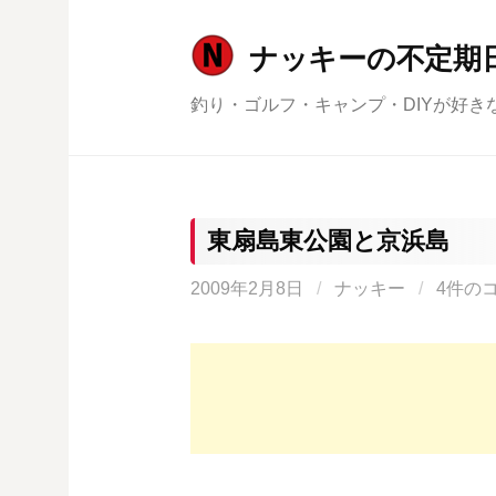
コ
ン
ナッキーの不定期
テ
釣り・ゴルフ・キャンプ・DIYが好き
ン
ツ
へ
ス
キ
東扇島東公園と京浜島
ッ
2009年2月8日
/
ナッキー
/
4件の
プ