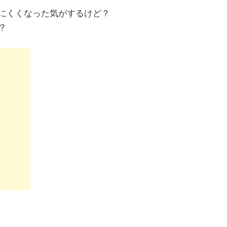
にくくなった気がするけど？
？