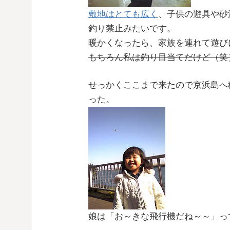
敷地はとても広く
、子供の遊具や砂
釣り禁止みたいです。
暖かくなったら、家族を連れて遊び
もちろん私は釣り目当てだけど（笑
せっかくここまで来たので京浜島へ
った。
娘は「お～きな飛行機だね～～」っ