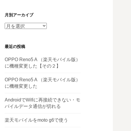
月別アーカイブ
月
別
ア
最近の投稿
ー
カ
OPPO Reno5 A （楽天モバイル版）
イ
に機種変更した【その２】
ブ
OPPO Reno5 A （楽天モバイル版）
に機種変更した
AndroidでWifiに再接続できない・モ
バイルデータ通信が切れる
楽天モバイルをmoto g6で使う