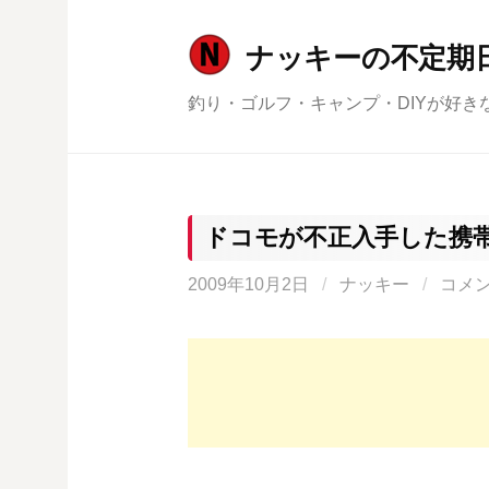
コ
ン
ナッキーの不定期
テ
釣り・ゴルフ・キャンプ・DIYが好き
ン
ツ
へ
ス
キ
ドコモが不正入手した携
ッ
2009年10月2日
/
ナッキー
/
コメ
プ