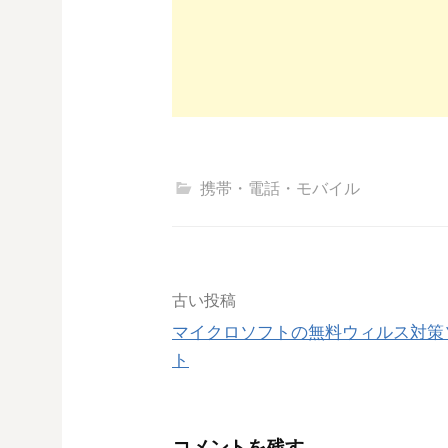
携帯・電話・モバイル
投
古い投稿
マイクロソフトの無料ウィルス対策
稿
ト
ナ
コメントを残す