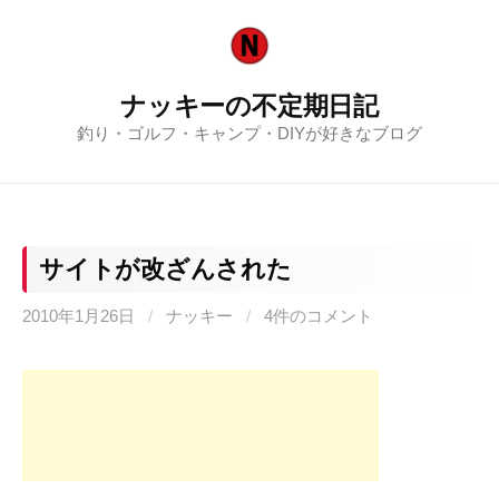
コ
ン
テ
ナッキーの不定期日記
ン
釣り・ゴルフ・キャンプ・DIYが好きなブログ
ツ
へ
ス
キ
ッ
サイトが改ざんされた
プ
2010年1月26日
/
ナッキー
/
4件のコメント