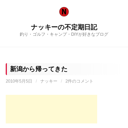
コ
ン
テ
ナッキーの不定期日記
ン
釣り・ゴルフ・キャンプ・DIYが好きなブログ
ツ
へ
ス
キ
ッ
新潟から帰ってきた
プ
2010年5月5日
/
ナッキー
/
2件のコメント