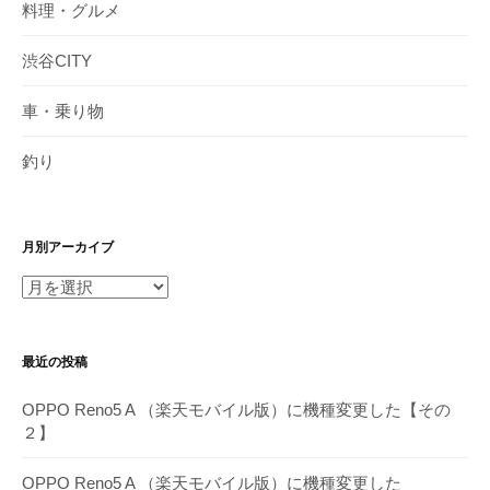
料理・グルメ
渋谷CITY
車・乗り物
釣り
月別アーカイブ
月
別
ア
最近の投稿
ー
カ
OPPO Reno5 A （楽天モバイル版）に機種変更した【その
イ
２】
ブ
OPPO Reno5 A （楽天モバイル版）に機種変更した