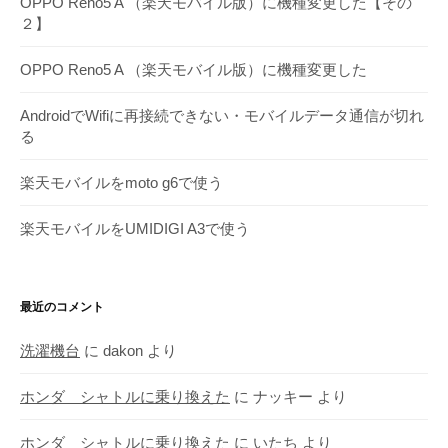
OPPO Reno5 A （楽天モバイル版）に機種変更した【その
イ
２】
ブ
OPPO Reno5 A （楽天モバイル版）に機種変更した
AndroidでWifiに再接続できない・モバイルデータ通信が切れ
る
楽天モバイルをmoto g6で使う
楽天モバイルをUMIDIGI A3で使う
最近のコメント
洗濯機台
に
dakon
より
ホンダ シャトルに乗り換えた
に
ナッキー
より
ホンダ シャトルに乗り換えた
に
いたち
より