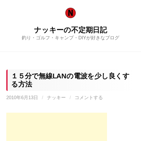
コ
ン
テ
ナッキーの不定期日記
ン
釣り・ゴルフ・キャンプ・DIYが好きなブログ
ツ
へ
ス
キ
ッ
１５分で無線LANの電波を少し良くす
プ
る方法
2010年6月13日
/
ナッキー
/
コメントする