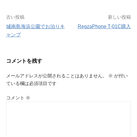
投
古い投稿
新しい投稿
城南島海浜公園でお泊りキ
RegzaPhone T-01C購入
稿
ャンプ
ナ
ビ
コメントを残す
ゲ
メールアドレスが公開されることはありません。
※
が付い
ている欄は必須項目です
ー
シ
コメント
※
ョ
ン