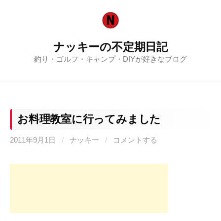
コ
ン
テ
ナッキーの不定期日記
ン
釣り・ゴルフ・キャンプ・DIYが好きなブログ
ツ
へ
ス
キ
ッ
お料理教室に行ってみました
プ
2011年9月1日
/
ナッキー
/
コメントする