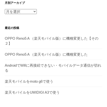
月別アーカイブ
月
別
ア
最近の投稿
ー
カ
OPPO Reno5 A （楽天モバイル版）に機種変更した【その
イ
２】
ブ
OPPO Reno5 A （楽天モバイル版）に機種変更した
AndroidでWifiに再接続できない・モバイルデータ通信が切れ
る
楽天モバイルをmoto g6で使う
楽天モバイルをUMIDIGI A3で使う