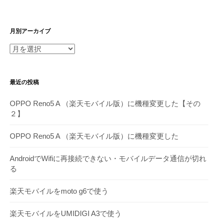
月別アーカイブ
月
別
ア
最近の投稿
ー
カ
OPPO Reno5 A （楽天モバイル版）に機種変更した【その
イ
２】
ブ
OPPO Reno5 A （楽天モバイル版）に機種変更した
AndroidでWifiに再接続できない・モバイルデータ通信が切れ
る
楽天モバイルをmoto g6で使う
楽天モバイルをUMIDIGI A3で使う