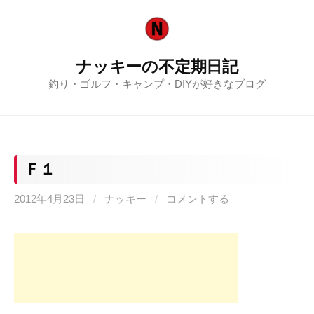
コ
ン
テ
ナッキーの不定期日記
ン
釣り・ゴルフ・キャンプ・DIYが好きなブログ
ツ
へ
ス
キ
ッ
Ｆ１
プ
2012年4月23日
/
ナッキー
/
コメントする