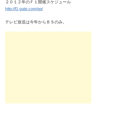
２０１２年のＦ１開催スケジュール
http://f1-gate.com/gp/
テレビ放送は今年からＢＳのみ。