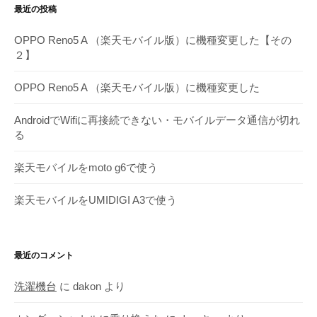
最近の投稿
ー
カ
OPPO Reno5 A （楽天モバイル版）に機種変更した【その
イ
２】
ブ
OPPO Reno5 A （楽天モバイル版）に機種変更した
AndroidでWifiに再接続できない・モバイルデータ通信が切れ
る
楽天モバイルをmoto g6で使う
楽天モバイルをUMIDIGI A3で使う
最近のコメント
洗濯機台
に
dakon
より