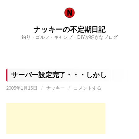
コ
ン
テ
ナッキーの不定期日記
ン
釣り・ゴルフ・キャンプ・DIYが好きなブログ
ツ
へ
ス
キ
ッ
サーバー設定完了・・・しかし
プ
2005年1月16日
/
ナッキー
/
コメントする