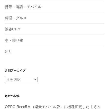
携帯・電話・モバイル
料理・グルメ
渋谷CITY
車・乗り物
釣り
月別アーカイブ
月
別
ア
最近の投稿
ー
カ
OPPO Reno5 A （楽天モバイル版）に機種変更した【その
イ