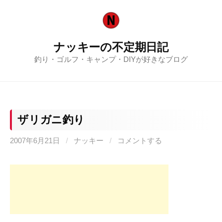
コ
ン
テ
ナッキーの不定期日記
ン
釣り・ゴルフ・キャンプ・DIYが好きなブログ
ツ
へ
ス
キ
ッ
ザリガニ釣り
プ
2007年6月21日
/
ナッキー
/
コメントする