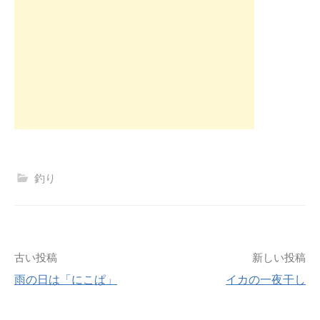
釣り
投
古い投稿
新しい投稿
雨の日は「にこぱ」
イカの一夜干し
稿