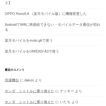
２】
ブ
OPPO Reno5 A （楽天モバイル版）に機種変更した
AndroidでWifiに再接続できない・モバイルデータ通信が切れ
る
楽天モバイルをmoto g6で使う
楽天モバイルをUMIDIGI A3で使う
最近のコメント
洗濯機台
に
dakon
より
ホンダ シャトルに乗り換えた
に
ナッキー
より
ホンダ シャトルに乗り換えた
に
いたち
より