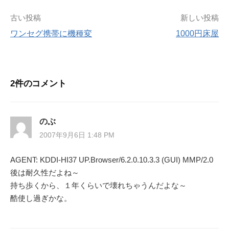
投
古い投稿
新しい投稿
ワンセグ携帯に機種変
1000円床屋
稿
ナ
2件のコメント
ビ
ゲ
のぶ
ー
2007年9月6日 1:48 PM
シ
AGENT: KDDI-HI37 UP.Browser/6.2.0.10.3.3 (GUI) MMP/2.0
後は耐久性だよね～
ョ
持ち歩くから、１年くらいで壊れちゃうんだよな～
ン
酷使し過ぎかな。