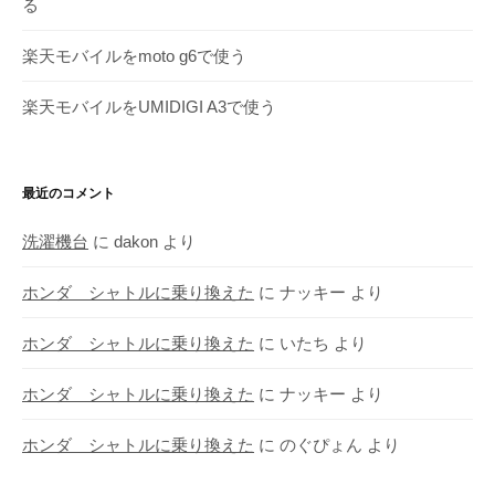
る
楽天モバイルをmoto g6で使う
楽天モバイルをUMIDIGI A3で使う
最近のコメント
洗濯機台
に
dakon
より
ホンダ シャトルに乗り換えた
に
ナッキー
より
ホンダ シャトルに乗り換えた
に
いたち
より
ホンダ シャトルに乗り換えた
に
ナッキー
より
ホンダ シャトルに乗り換えた
に
のぐぴょん
より