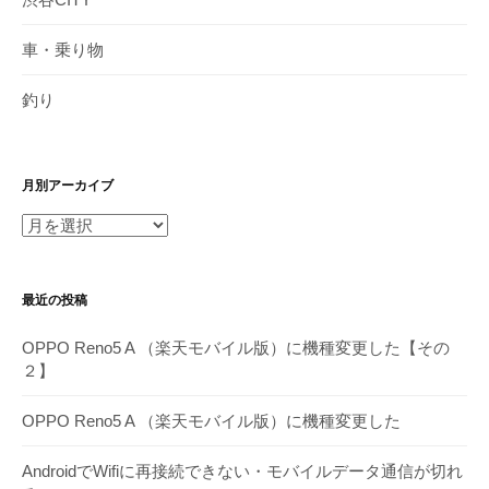
車・乗り物
釣り
月別アーカイブ
月
別
ア
最近の投稿
ー
カ
OPPO Reno5 A （楽天モバイル版）に機種変更した【その
イ
２】
ブ
OPPO Reno5 A （楽天モバイル版）に機種変更した
AndroidでWifiに再接続できない・モバイルデータ通信が切れ