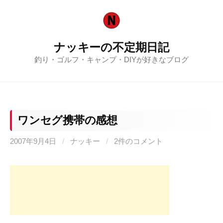
コ
ン
テ
ナッキーの不定期日記
ン
釣り・ゴルフ・キャンプ・DIYが好きなブログ
ツ
へ
ス
キ
ッ
ワンセグ携帯の感想
プ
2007年9月4日
/
ナッキー
/
2件のコメント