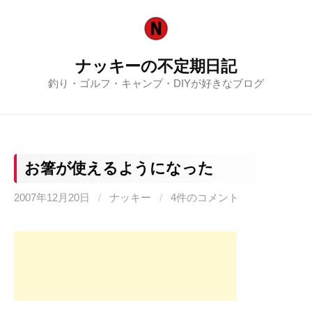
コ
ン
テ
ナッキーの不定期日記
ン
釣り・ゴルフ・キャンプ・DIYが好きなブログ
ツ
へ
ス
キ
ッ
お箸が使えるようになった
プ
2007年12月20日
/
ナッキー
/
4件のコメント