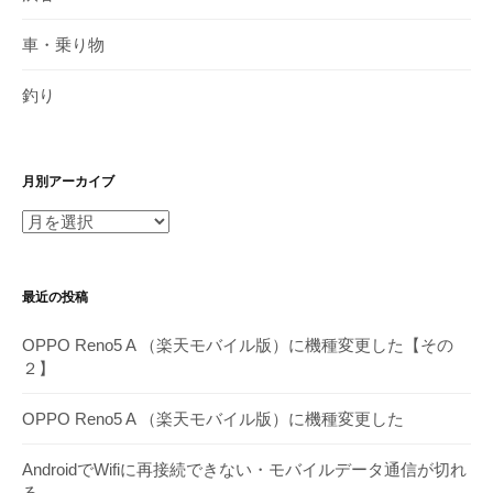
車・乗り物
釣り
月別アーカイブ
月
別
ア
最近の投稿
ー
カ
OPPO Reno5 A （楽天モバイル版）に機種変更した【その
イ
２】
ブ
OPPO Reno5 A （楽天モバイル版）に機種変更した
AndroidでWifiに再接続できない・モバイルデータ通信が切れ
る