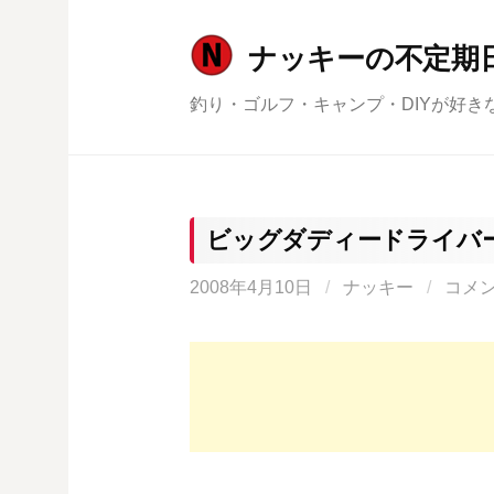
コ
ン
ナッキーの不定期
テ
釣り・ゴルフ・キャンプ・DIYが好き
ン
ツ
へ
ス
キ
ビッグダディードライバ
ッ
2008年4月10日
/
ナッキー
/
コメ
プ