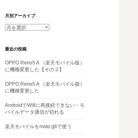
月別アーカイブ
月
別
ア
最近の投稿
ー
カ
OPPO Reno5 A （楽天モバイル版）
イ
に機種変更した【その２】
ブ
OPPO Reno5 A （楽天モバイル版）
に機種変更した
AndroidでWifiに再接続できない・モ
バイルデータ通信が切れる
楽天モバイルをmoto g6で使う