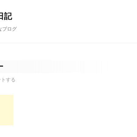
日記
なブログ
ー
ントする