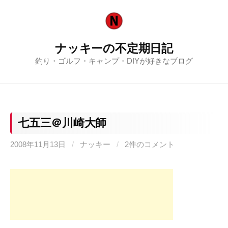
コ
ン
テ
ナッキーの不定期日記
ン
釣り・ゴルフ・キャンプ・DIYが好きなブログ
ツ
へ
ス
キ
ッ
七五三＠川崎大師
プ
2008年11月13日
/
ナッキー
/
2件のコメント