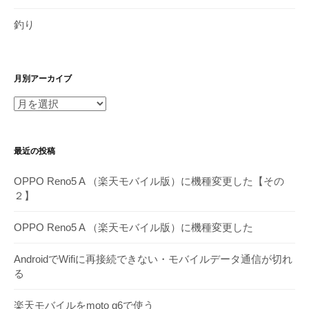
釣り
月別アーカイブ
月
別
ア
最近の投稿
ー
カ
OPPO Reno5 A （楽天モバイル版）に機種変更した【その
イ
２】
ブ
OPPO Reno5 A （楽天モバイル版）に機種変更した
AndroidでWifiに再接続できない・モバイルデータ通信が切れ
る
楽天モバイルをmoto g6で使う