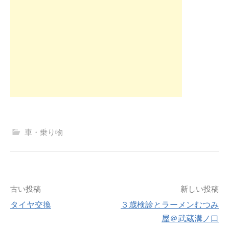
車・乗り物
投
古い投稿
新しい投稿
タイヤ交換
３歳検診とラーメンむつみ
稿
屋＠武蔵溝ノ口