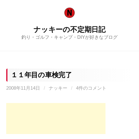
コ
ン
テ
ナッキーの不定期日記
ン
釣り・ゴルフ・キャンプ・DIYが好きなブログ
ツ
へ
ス
キ
ッ
１１年目の車検完了
プ
2008年11月14日
/
ナッキー
/
4件のコメント