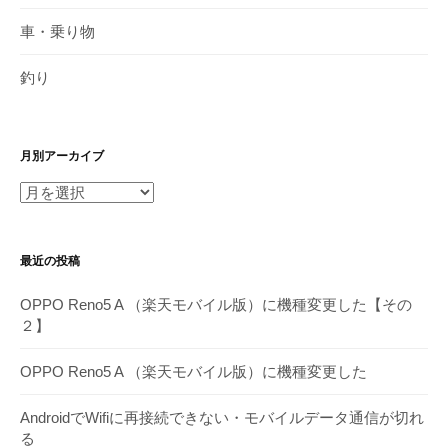
車・乗り物
釣り
月別アーカイブ
月
別
ア
最近の投稿
ー
カ
OPPO Reno5 A （楽天モバイル版）に機種変更した【その
イ
２】
ブ
OPPO Reno5 A （楽天モバイル版）に機種変更した
AndroidでWifiに再接続できない・モバイルデータ通信が切れ
る