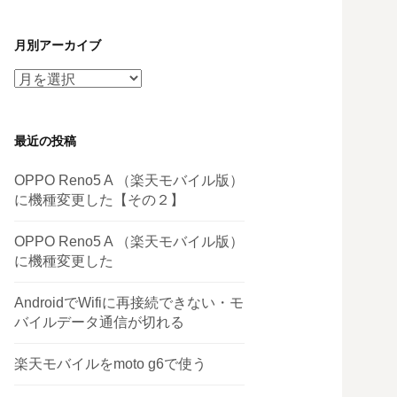
月別アーカイブ
月
別
ア
最近の投稿
ー
カ
OPPO Reno5 A （楽天モバイル版）
イ
に機種変更した【その２】
ブ
OPPO Reno5 A （楽天モバイル版）
に機種変更した
AndroidでWifiに再接続できない・モ
バイルデータ通信が切れる
楽天モバイルをmoto g6で使う