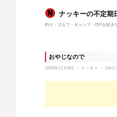
コ
ン
ナッキーの不定期
テ
釣り・ゴルフ・キャンプ・DIYが好き
ン
ツ
へ
ス
キ
おやじなので
ッ
2008年12月9日
/
ナッキー
/
2件の
プ